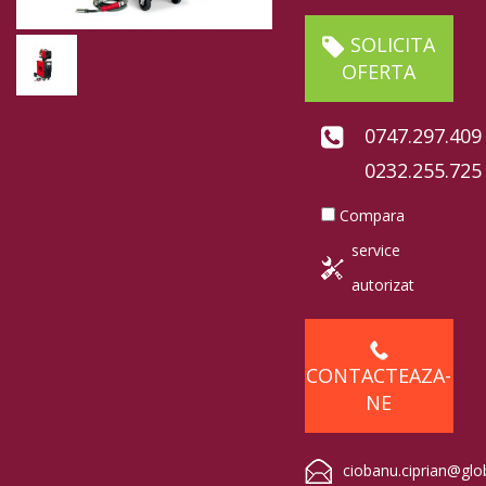
SOLICITA
OFERTA
0747.297.409
0232.255.725
Compara
service
autorizat
CONTACTEAZA-
NE
ciobanu.ciprian@glo