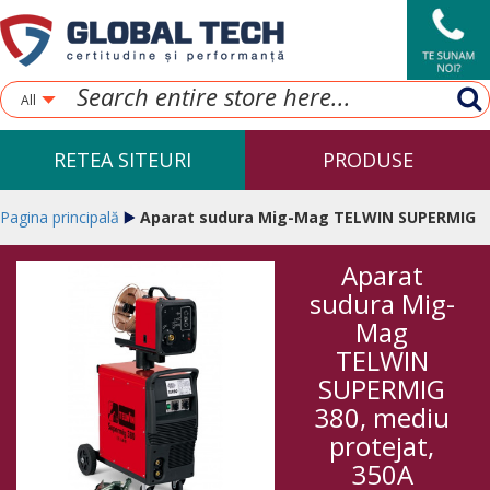
All
RETEA SITEURI
PRODUSE
Pagina principală
Aparat sudura Mig-Mag TELWIN SUPERMIG
Aparat
380, mediu protejat, 350A
sudura Mig-
Mag
TELWIN
SUPERMIG
380, mediu
protejat,
350A