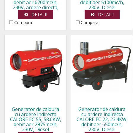
debit aer 6700mc/h,
debit aer 5100mc/h,
230V, ardere directa,
230V, Diesel
Metan/Propan
DETALII
DETALII
Compara
Compara
Generator de caldura
Generator de caldura
cu ardere indirecta
cu ardere indirecta
CALORE EC 55, 58.6KW,
CALORE EC 22, 23.4KW,
debit aer 2975mc/h,
debit aer 650mc/h,
230V, Diesel
230V, Diesel