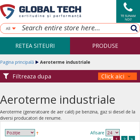
All
RETEA SITEURI
PRODUSE
Pagina principală
Aeroterme industriale
Filtreaza dupa
Click aici
Aeroterme industriale
Aeroterme (generatoare de aer cald) pe benzina, gaz si diesel de la
diversi producatori de renume.
Afisare
Pagina:
1
2