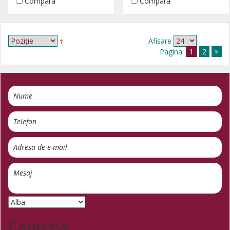
Compara
Compara
Afisare
Pagina:
1
2
Captcha