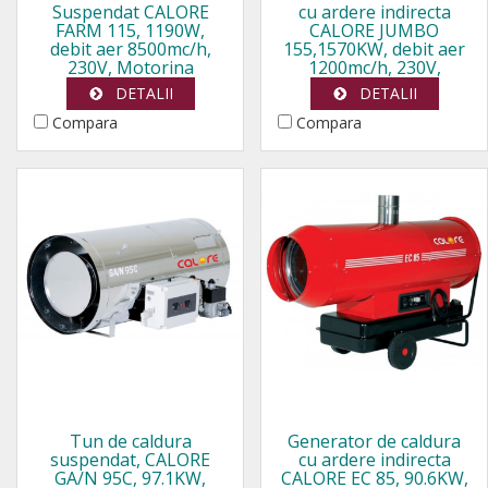
Suspendat CALORE
cu ardere indirecta
FARM 115, 1190W,
CALORE JUMBO
debit aer 8500mc/h,
155,1570KW, debit aer
230V, Motorina
1200mc/h, 230V,
Motorina
DETALII
DETALII
Compara
Compara
Tun de caldura
Generator de caldura
suspendat, CALORE
cu ardere indirecta
GA/N 95C, 97.1KW,
CALORE EC 85, 90.6KW,