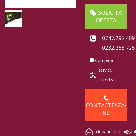
SOLICITA
OFERTA
0747.297.409
0232.255.725
Compara
service
autorizat
CONTACTEAZA-
NE
ciobanu.ciprian@glo