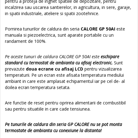
pentru a proteja de inghet spatiile de depozitare, pentru
incalzirea sau uscarea santierelor, in agricultura, in sere, garaje,
in spatii industriale, ateliere si spatii zootehnice.
Pornirea tunurilor de caldura din seria
CALORE GP 50AI
este
manuala si piezoelectrica, sunt aparate portabile cu un
randament de 100%.
Pe aceste tunuri de caldura CALORE GP 50AI este
eschipare
standard cu termostat de ambianta cu afisaj electronic.
Sunt
prevazute
doua ecrane cu afisaj LCD
pentru vizualizarea
temperaturii. Pe un ecran este afisata temperatura mediului
ambiant in care este amplasat echipamentul iar pe cel de- al
doilea ecran temperatura setata.
Are functie de reset pentru oprirea alimentarii de combustibil
sau pentru situatiile in care cade tensiunea.
Pe tunurile de caldura din seria GP CALORE nu se pot monta
termostate de ambianta cu conexiune la distanta!