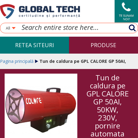
All
RETEA SITEURI
PRODUSE
Pagina principală
Tun de caldura pe GPL CALORE GP 50AI,
Tun de
50KW, 230V, pornire automata
caldura pe
GPL CALORE
GP 50AI,
50KW,
230V,
pornire
automata