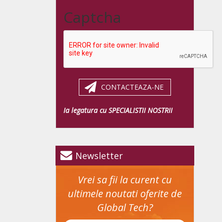
Captcha
CONTACTEAZA-NE
Ia legatura cu SPECIALISTII NOSTRII
Newsletter
Vrei sa fii la curent cu
ultimele noutati oferite de
Global Tech?