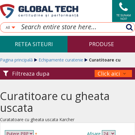
All
RETEA SITEURI
PRODUSE
Pagina principală
Echipamente curatenie
Curatitoare cu
Filtreaza dupa
Click aici
gheata uscata
Curatitoare cu gheata
uscata
Curatatoare cu gheata uscata Karcher
Afisare