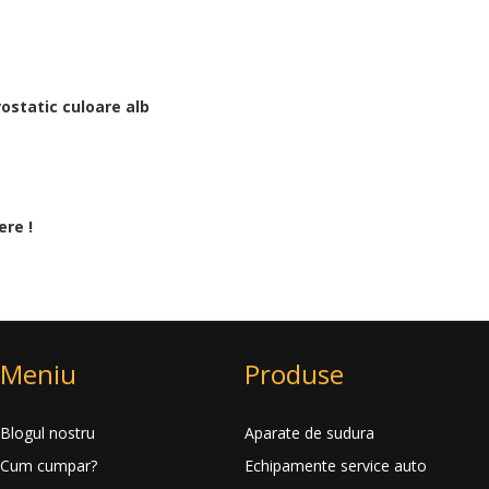
rostatic culoare alb
ere !
Meniu
Produse
Blogul nostru
Aparate de sudura
Cum cumpar?
Echipamente service auto