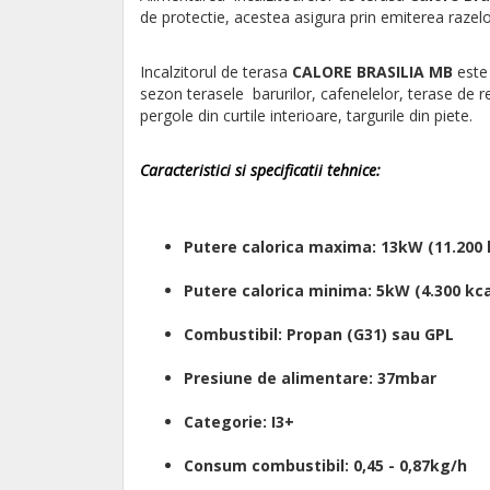
de protectie, acestea asigura prin emiterea razelo
Incalzitorul de terasa
CALORE BRASILIA MB
este 
sezon terasele barurilor, cafenelelor, terase de rest
pergole din curtile interioare, targurile din piete.
Caracteristici si specificatii tehnice:
Putere calorica maxima: 13kW (11.200 
Putere calorica minima: 5kW (4.300 kca
Combustibil: Propan (G31) sau GPL
Presiune de alimentare: 37mbar
Categorie: I3+
Consum combustibil: 0,45 - 0,87kg/h