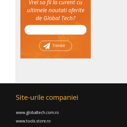
Vrei sa fii la curent cu
ultimele noutati oferite
de Global Tech?
Trimite
Site-urile companiei
www.globaltech.com.ro
www.tools.store.ro