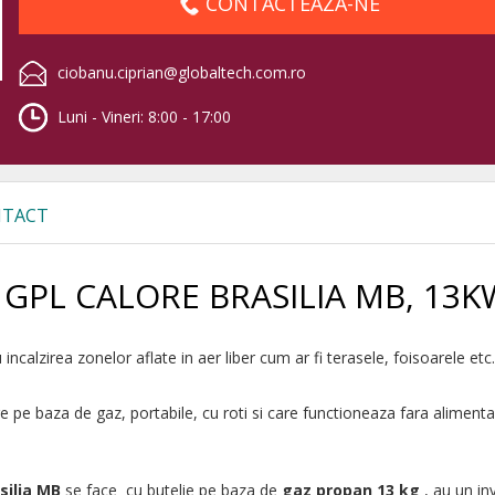
CONTACTEAZA-NE
ciobanu.ciprian@globaltech.com.ro
Luni - Vineri: 8:00 - 17:00
TACT
pe GPL CALORE BRASILIA MB, 13K
incalzirea zonelor aflate in aer liber cum ar fi terasele, foisoarele etc..
e pe baza de gaz, portabile, cu roti si care functioneaza fara aliment
silia MB
se face cu butelie pe baza de
gaz propan 13 kg
, au un inv