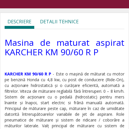
DESCRIERE
DETALII TEHNICE
Masina de maturat aspirat
KARCHER KM 90/60 R P
KARCHER KM 90/60 R P
-
Este
o maşină de măturat cu motor
pe benzină
Honda cu 4,8 kw
, cu post de conducere (Ride-On),
cu acţionare hidrostatică şi o curăţare eficientă, automată a
filtrelor. Viteza de măturare reglabilă fără întreruperi. 0 – 8 km/h.
Sistem de acţionare cu o pedală (hidrostatic) pentru mers
înainte şi înapoi, start electric si frână manuală automată.
Principiul de măturare peste cap, măturare în caz de umiditate
datorită întrerupătoarelor variabile de jet de aspirare. Role
pneumatice de măturare şi sistem de ridicare / coborâre a
măturilor laterale. Valţ principal de măturare cu sistem de