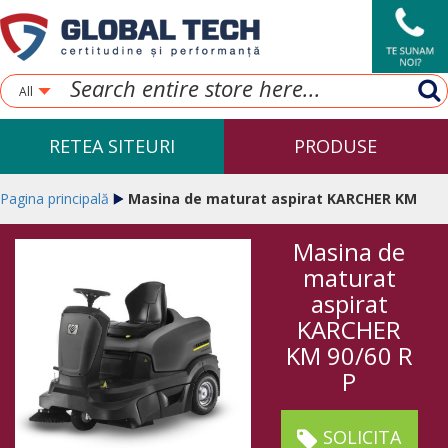
All
RETEA SITEURI
PRODUSE
Pagina principală
Masina de maturat aspirat KARCHER KM
Masina de
90/60 R P
maturat
aspirat
KARCHER
KM 90/60 R
P
SOLICITA