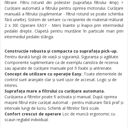
filtrare: Filtru rotund din poliester (suprafaţa filtrului 4mp) >
Curăţare automată a filtrului pentru oprirea motorului. Curăţare
manuală a filtrului (suplimentar - filtrul rotund se poate schimba
fără unelte). Sistem de sertare cu recipiente de material măturat
2 x 30l. Operare EASY - Mers înainte şi înapoi prin intermediul
pedalei drepte. Clapetă pentru murdărie în particule mari prin
intermediul pedalei stânga.
Construcţie robusta şi compacta cu suprafaţa pick-up.
Pentru durată lungă de viaţă şi siguranţă.
Siguranţa şi agilitate.
Componente suplimentare ca de exemplu canistra de rezerva
sau aparate de curăţare manuale pot fi fixate şi antrenate.
Concept de utilizare cu operaţie Easy.
Toate elementele de
control sunt aranjate clar şi sunt uşor de accesat.
Logic şi de
interes.
Suprafaţa mare a filtrului cu curăţare automata.
Curăţarea a filtrelor poate fi activata şi manual.
După oprirea
maşinii filtrul este curăţat automat - pentru măturare fără praf şi
intervale lungi de lucru.
Schimb al filtrelor fără scule.
Confort crescut de operare
Loc de muncă ergonomic cu
scaun reglabil individual.