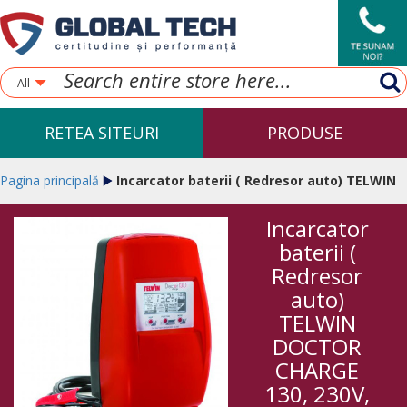
All
RETEA SITEURI
PRODUSE
Pagina principală
Incarcator baterii ( Redresor auto) TELWIN
Incarcator
DOCTOR CHARGE 130, 230V, 12-24V
baterii (
Redresor
auto)
TELWIN
DOCTOR
CHARGE
130, 230V,