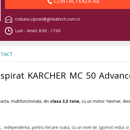
CONTACTEAZA-NE
ciobanu.ciprian@globaltech.com.ro
Luni - Vineri: 8:00 - 17:00
TACT
aspirat KARCHER MC 50 Advanc
cta, multifunctionala, din
clasa 3,5 tone,
cu un motor Yanmar, diese
 independenta, pentru fiecare roata, cu un nivel de zgomot redus si