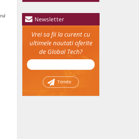
rul
Newsletter
Vrei sa fii la curent cu
ultimele noutati oferite
de Global Tech?
Trimite