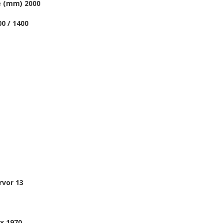
le (mm) 2000
0 / 1400
rvor 13
 x 1970