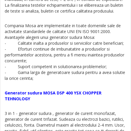
La finalizarea testelor echipamentului i se elibereaza un buletin
de teste si analiza, buletin ce certifica calitatea produsului.
Compania Mosa are implementate in toate domeniile sale de
activitate standardele de calitate UNI EN ISO 9001:2000.
Avantajele alegerii unui generator sudura Mosa:
- Calitate inalta a produselor si serviciilor catre beneficiari;
- Eforturi continue de imbunatatire a produselor si
performantelor acestora, pentru a fi mereu inaintea produselor
concurente;
- Suport competent in solutionarea problemelor;
- Gama larga de generatoare sudura pentru a avea solutie
la orice cerinta;
Generator sudura MOSA DSP 400 YSX CHOPPER
TEHNOLOGY
3 in 1 - generator sudura , generator de curent monofazat,
generator de curent trifazat. Sudeaza cu electrozi bazici, rutilici,
celulozici, fonta. Diametrul maxim al electrodului 2-4 mm. Usor,
practic, fiabil, util,silentios, este practic tot ceea ce iti doresti de