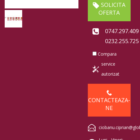
SOLICITA
OFERTA
0747.297.409
0232.255.725
Compara
service
autorizat
CONTACTEAZA-
NE
ciobanu.ciprian@glo
Luni - Vineri: