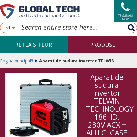
All
RETEA SITEURI
PRODUSE
Pagina principală
Aparat de sudura invertor TELWIN
Aparat de
TECHNOLOGY 186HD, 230V ACX + ALU C. CASE
sudura
invertor
TELWIN
TECHNOLOGY
186HD,
230V ACX +
ALU C. CASE