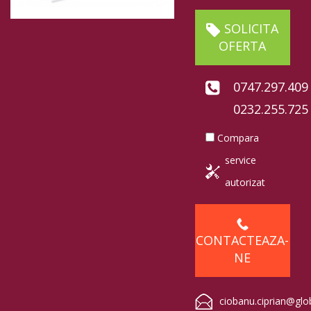
SOLICITA
OFERTA
0747.297.409
0232.255.725
Compara
service
autorizat
CONTACTEAZA-
NE
ciobanu.ciprian@glo