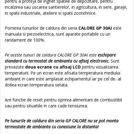
pentru a proteja de inghet spatiile de depozitare, pentru
incalzirea sau uscarea santierelor, in agricultura, in sere, garaje,
in spatii industriale, ateliere si spatii zootehnice.
Pornirea tunurilor de caldura din seria
CALORE GP 30AI
este
manuala si piezoelectrica, sunt aparate portabile cu un
randament de 100%.
Pe aceste tunuri de caldura CALORE GP 30AI este
eschipare
standard cu termostat de ambianta cu afisaj electronic.
Sunt
prevazute
doua ecrane cu afisaj LCD
pentru vizualizarea
temperaturii. Pe un ecran este afisata temperatura mediului
ambiant in care este amplasat echipamentul iar pe cel de- al
doilea ecran temperatura setata.
Are functie de reset pentru oprirea alimentarii de combustibil
sau pentru situatiile in care cade tensiunea.
Pe tunurile de caldura din seria GP CALORE nu se pot monta
termostate de ambianta cu conexiune la distanta!