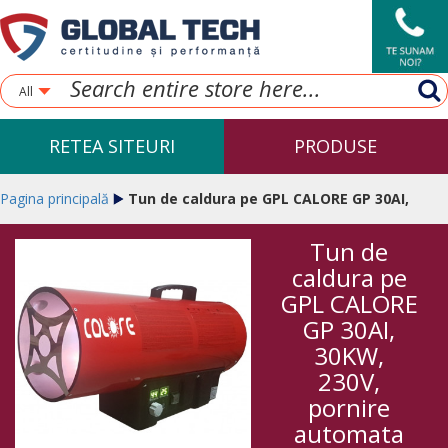
All
RETEA SITEURI
PRODUSE
Pagina principală
Tun de caldura pe GPL CALORE GP 30AI,
Tun de
30KW, 230V, pornire automata
caldura pe
GPL CALORE
GP 30AI,
30KW,
230V,
pornire
automata