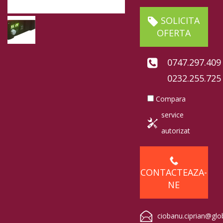
SOLICITA
OFERTA
0747.297.409
0232.255.725
Compara
service
autorizat
CONTACTEAZA-
NE
ciobanu.ciprian@glo