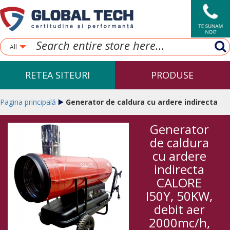
All
RETEA SITEURI
PRODUSE
Pagina principală
Generator de caldura cu ardere indirecta
Generator
CALORE I50Y, 50KW, debit aer 2000mc/h, 230V, Diesel
de caldura
cu ardere
indirecta
CALORE
I50Y, 50KW,
debit aer
2000mc/h,