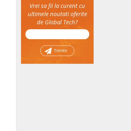
Vrei sa fii la curent cu
ultimele noutati oferite
de Global Tech?
Trimite