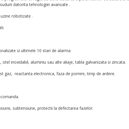
i sudurii datorita tehnologiei avansate .
 uzine robotizate .
uls
lizate si ultimele 10 stari de alarma
otel inoxidabil, aluminiu sau alte aliaje, tabla galvanizata si zincata.
st gaz, reactanta electronica, faza de pornire, timp de ardere.
elecomanda.
iune, subtensiune, protectii la defectarea fazelor.