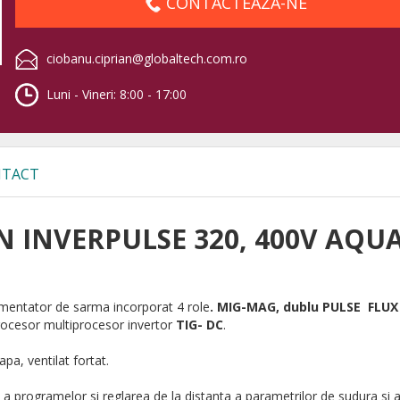
CONTACTEAZA-NE
ciobanu.ciprian@globaltech.com.ro
Luni - Vineri: 8:00 - 17:00
TACT
N INVERPULSE 320, 400V AQU
imentator de sarma incorporat 4 role
. MIG-MAG, dublu PULSE FLUX
rocesor multiprocesor invertor
TIG- DC
.
apa, ventilat fortat.
a programelor si reglarea de la distanta a parametrilor de sudura si 