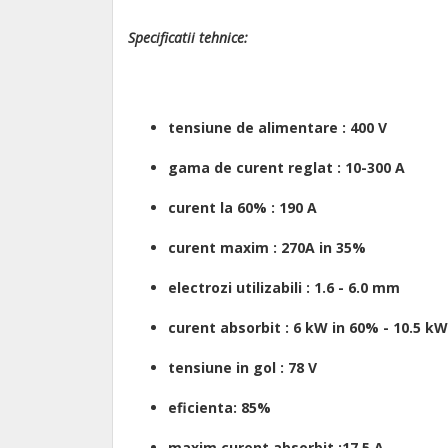
Specificatii tehnice:
tensiune de alimentare : 400 V
gama de curent reglat : 10-300 A
curent la 60% : 190 A
curent maxim : 270A in 35%
electrozi utilizabili : 1.6 - 6.0 mm
curent absorbit : 6 kW in 60% - 10.5 k
tensiune in gol : 78 V
eficienta: 85%
maxim curent absorbit :17,5 A