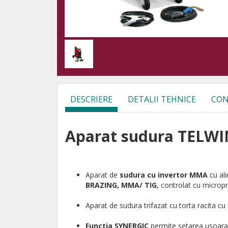
DESCRIERE
DETALII TEHNICE
CON
Aparat sudura TELWI
Aparat de
sudura cu invertor MMA
cu al
BRAZING, MMA/
TIG
, controlat cu microp
Aparat de sudura trifazat cu torta racita cu 
Functia SYNERGIC
permite setarea usoara 