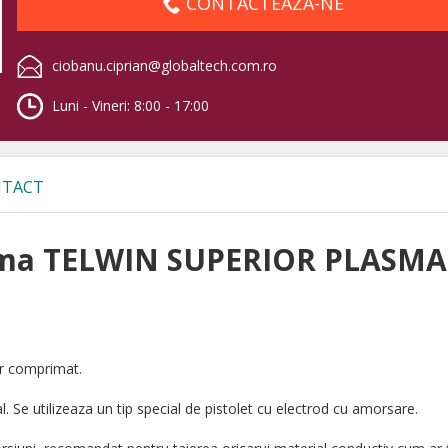
CONTACTEAZA-NE
ciobanu.ciprian@globaltech.com.ro
Luni - Vineri: 8:00 - 17:00
TACT
asma TELWIN SUPERIOR PLASMA
er comprimat.
l. Se utilizeaza un tip special de pistolet cu electrod cu amorsare.