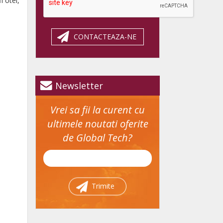
i otel,
CONTACTEAZA-NE
Newsletter
Vrei sa fii la curent cu
ultimele noutati oferite
de Global Tech?
Trimite