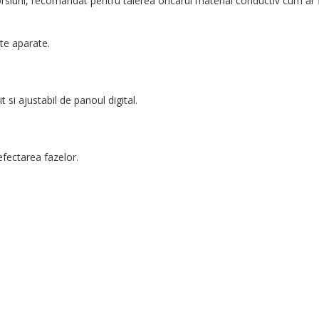
torsiuni, recomandat pentru taierea oricarui material conductiv cum ar f
te aparate.
it si ajustabil de panoul digital.
defectarea fazelor.