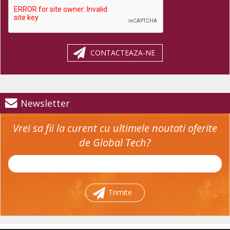
CONTACTEAZA-NE
Newsletter
Vrei sa fii la curent cu ultimele noutati oferite
de Global Tech?
Trimite