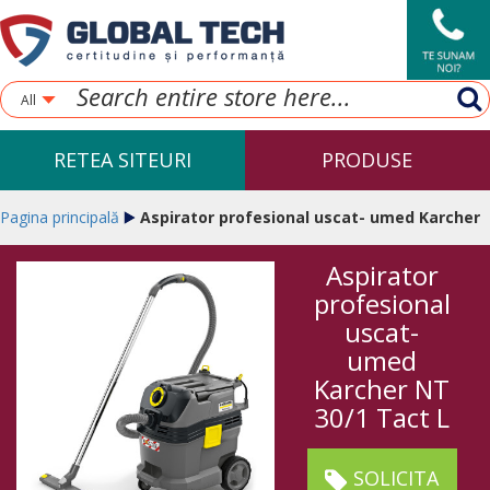
All
RETEA SITEURI
PRODUSE
Pagina principală
Aspirator profesional uscat- umed Karcher
Aspirator
NT 30/1 Tact L
profesional
uscat-
umed
Karcher NT
30/1 Tact L
SOLICITA