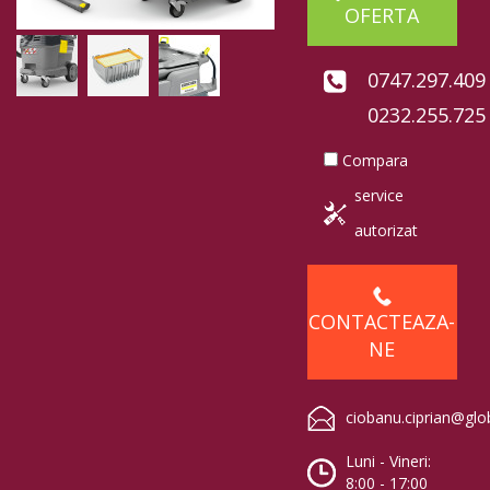
OFERTA
0747.297.409
0232.255.725
Compara
service
autorizat
CONTACTEAZA-
NE
ciobanu.ciprian@glo
Luni - Vineri:
8:00 - 17:00