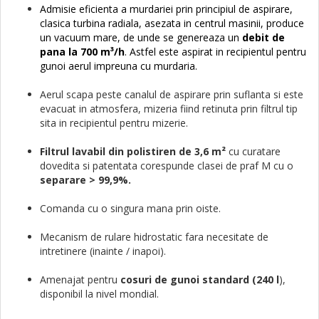
Admisie eficienta a murdariei prin principiul de aspirare,
clasica turbina radiala, asezata in centrul masinii, produce
un vacuum mare, de unde se genereaza un
debit de
pana la 700 m³/h
.
Astfel este aspirat in recipientul pentru
gunoi aerul impreuna cu murdaria.
Aerul scapa peste canalul de aspirare prin suflanta si este
evacuat in atmosfera, mizeria fiind retinuta prin filtrul tip
sita in recipientul pentru mizerie.
Filtrul lavabil din polistiren de 3,6 m²
cu curatare
dovedita si patentata corespunde clasei de praf M cu o
separare > 99,9%.
Comanda cu o singura mana prin oiste.
Mecanism de rulare hidrostatic fara necesitate de
intretinere (inainte / inapoi).
Amenajat pentru
cosuri de gunoi standard (240 l
),
disponibil la nivel mondial.