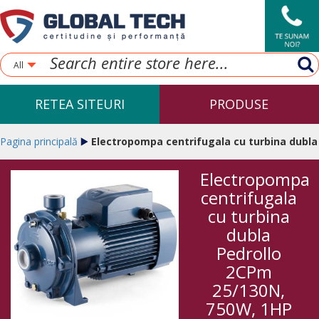
All
RETEA SITEURI
PRODUSE
Pagina principală
Electropompa centrifugala cu turbina dubla
Electropompa
Pedrollo 2CPm 25/130N, 750W, 1HP
centrifugala
cu turbina
dubla
Pedrollo
2CPm
25/130N,
750W, 1HP