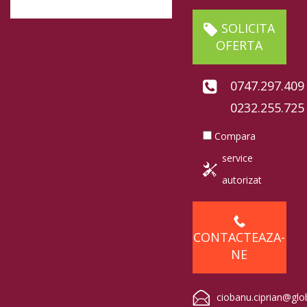
SOLICITA
OFERTA
0747.297.409
0232.255.725
Compara
service
autorizat
CONTACTEAZA-
NE
ciobanu.ciprian@glo