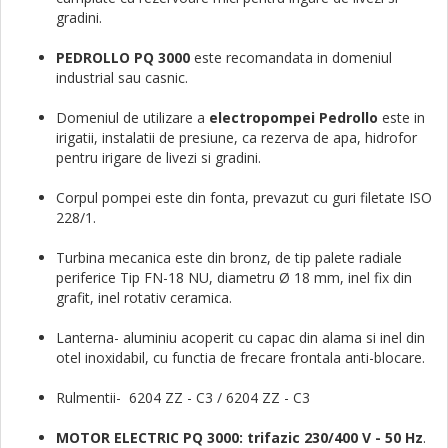
gradini.
PEDROLLO PQ 3000
este recomandata in domeniul
industrial sau casnic.
Domeniul de utilizare a
electropompei Pedrollo
este in
irigatii, instalatii de presiune, ca rezerva de apa, hidrofor
pentru irigare de livezi si gradini.
Corpul pompei este din fonta, prevazut cu guri filetate ISO
228/1.
Turbina mecanica este din bronz, de tip palete radiale
periferice Tip FN-18 NU, diametru Ø 18 mm, inel fix din
grafit, inel rotativ ceramica.
Lanterna- aluminiu acoperit cu capac din alama si inel din
otel inoxidabil, cu functia de frecare frontala anti-blocare.
Rulmentii- 6204 ZZ - C3 / 6204 ZZ - C3
MOTOR ELECTRIC PQ 3000: trifazic 230/400 V - 50 Hz
.