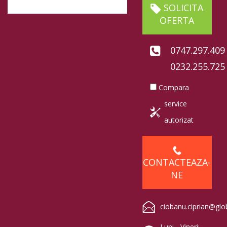
SOLICITA
OFERTA
0747.297.409
0232.255.725
Compara
service
autorizat
CONTACTEAZA-
NE
ciobanu.ciprian@glo
Luni - Vineri: