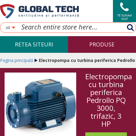
All
RETEA SITEURI
PRODUSE
Pagina principală
Electropompa cu turbina periferica Pedrollo
Electropompa
PQ 3000, trifazic, 3 HP
cu turbina
periferica
Pedrollo PQ
3000,
trifazic, 3
HP