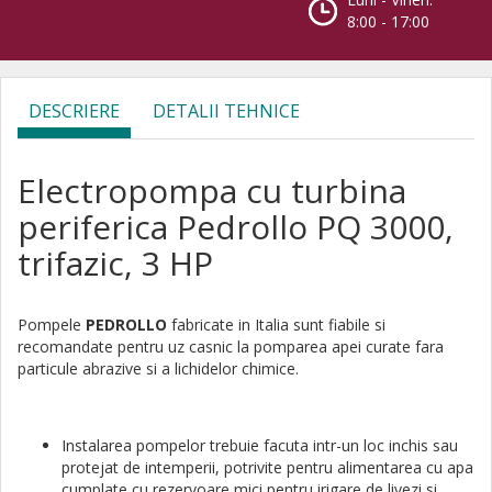
8:00 - 17:00
DESCRIERE
DETALII TEHNICE
Electropompa cu turbina
periferica Pedrollo PQ 3000,
trifazic, 3 HP
Pompele
PEDROLLO
fabricate in Italia sunt fiabile si
recomandate pentru uz casnic la pomparea apei curate fara
particule abrazive si a lichidelor chimice.
Instalarea pompelor trebuie facuta intr-un loc inchis sau
protejat de intemperii, potrivite pentru alimentarea cu apa
cumplate cu rezervoare mici pentru irigare de livezi si