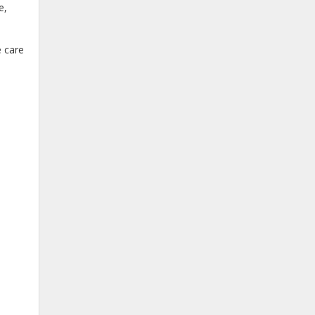
e,
e care