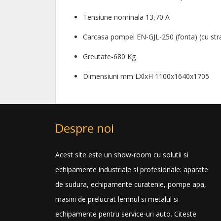
Tensiune nominala 13,70 A
Carcasa pompei EN-GJL-250 (fonta) (cu str
Greutate-680 Kg
Dimensiuni mm LXlxH 1100x1640x1705
Despre noi
Acest site este un show-room cu solutii si
echipamente industriale si profesionale: aparate
de sudura, echipamente curatenie, pompe apa,
masini de prelucrat lemnul si metalul si
echipamente pentru service-uri auto.
Citeste