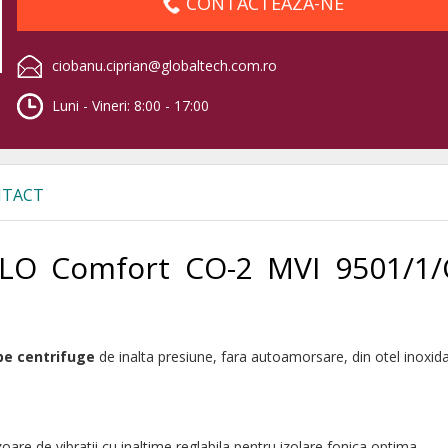
CONTACTEAZA-NE
ciobanu.ciprian@globaltech.com.ro
Luni - Vineri: 8:00 - 17:00
TACT
O Comfort CO-2 MVI 9501/1/
pe centrifuge
de inalta presiune, fara autoamorsare, din otel inoxida
are de vibratii cu inaltime reglabila pentru izolare fonica optima.