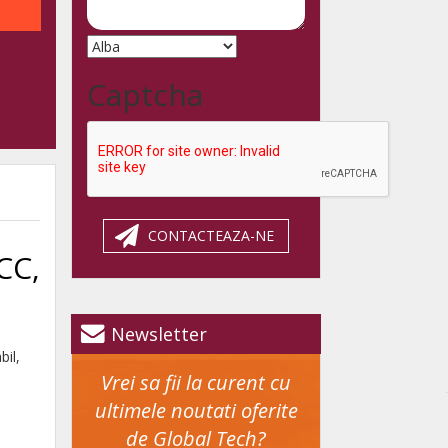
Captcha
CONTACTEAZA-NE
CC,
Newsletter
bil,
Vrei sa fii la curent cu
ultimele noutati oferite
de Global Tech?