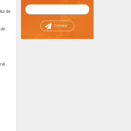
lui de
Trimite
 de
ral