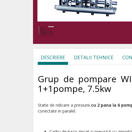
DESCRIERE
DETALII TEHNICE
CON
Grup de pompare WIL
1+1pompe, 7.5kw
Statie de ridicare a presiunii
cu 2 pana la 6 pom
conectate in paralel.
Cadru de baza zincat si prevazut cu amortizo