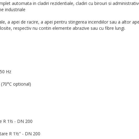
plet automata in cladiri rezidentiale, cladiri cu birouri si administrativ
me industriale
le, a apei de racire, a apei pentru stingerea incendiilor sau a altor ap
osite, respectiv nu contin elemente abrazive sau cu fibre lungi.
 50 Hz
(70°C optional)
re R 1½ - DN 200
tare R 1½" - DN 200