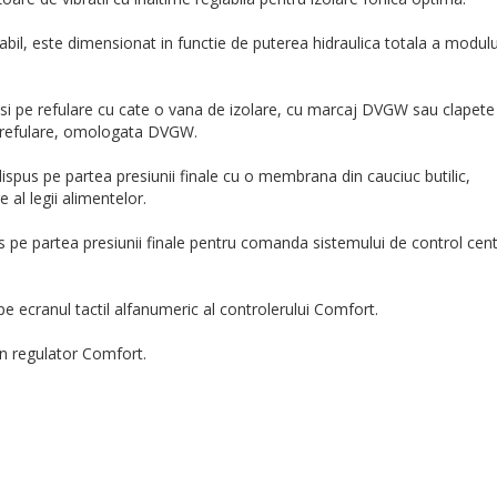
bil, este dimensionat in functie de puterea hidraulica totala a modulu
si pe refulare cu cate o vana de izolare, cu marcaj DVGW sau clapete
pe refulare, omologata DVGW.
spus pe partea presiunii finale cu o membrana din cauciuc butilic,
 al legii alimentelor.
 pe partea presiunii finale pentru comanda sistemului de control cent
l pe ecranul tactil alfanumeric al controlerului Comfort.
un regulator Comfort.