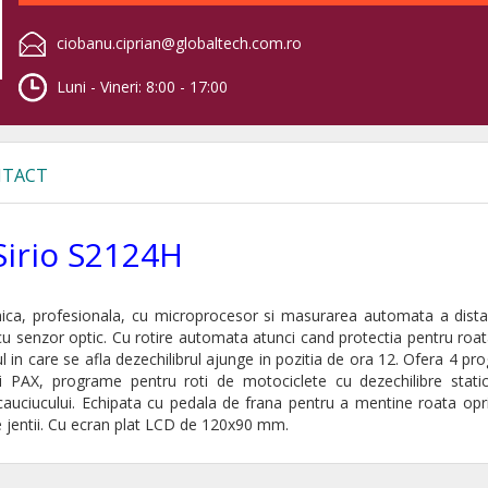
ciobanu.ciprian@globaltech.com.ro
Luni - Vineri: 8:00 - 17:00
TACT
 Sirio S2124H
onica, profesionala, cu microprocesor si masurarea automata a dista
l cu senzor optic. Cu rotire automata atunci cand protectia pentru roa
in care se afla dezechilibrul ajunge in pozitia de ora 12. Ofera 4 p
PAX, programe pentru roti de motociclete cu dezechilibre stati
cauciucului. Echipata cu pedala de frana pentru a mentine roata opr
e jentii. Cu ecran plat LCD de 120x90 mm.