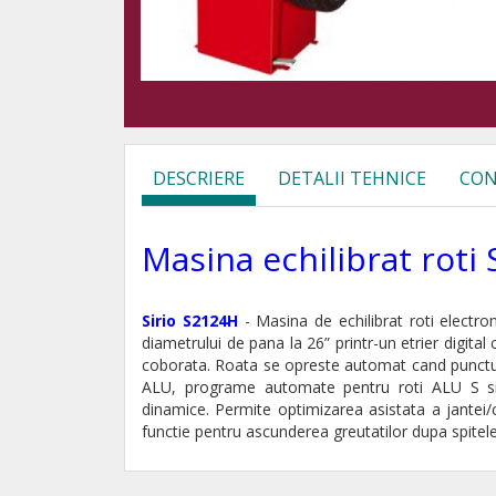
DESCRIERE
DETALII TEHNICE
CON
Masina echilibrat roti
Sirio S2124H
- Masina de echilibrat roti electr
diametrului de pana la 26” printr-un etrier digita
coborata. Roata se opreste automat cand punctul 
ALU, programe automate pentru roti ALU S si 
dinamice. Permite optimizarea asistata a jantei/
functie pentru ascunderea greutatilor dupa spitel