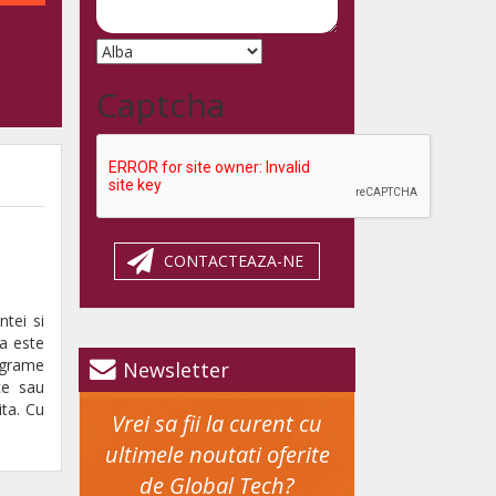
Captcha
CONTACTEAZA-NE
ntei si
ta este
rograme
Newsletter
ce sau
ita. Cu
Vrei sa fii la curent cu
ultimele noutati oferite
de Global Tech?