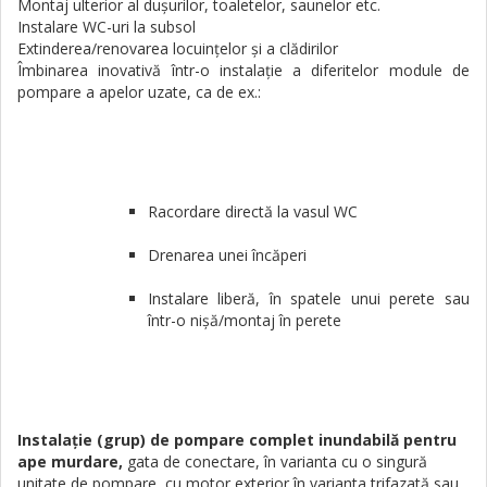
Montaj ulterior al duşurilor, toaletelor, saunelor etc.
Instalare WC-uri la subsol
Extinderea/renovarea locuinţelor şi a clădirilor
Îmbinarea inovativă într-o instalaţie a diferitelor module de
pompare a apelor uzate, ca de ex.:
Racordare directă la vasul WC
Drenarea unei încăperi
Instalare liberă, în spatele unui perete sau
într-o nişă/montaj în perete
Instalaţie (grup) de pompare complet inundabilă pentru
ape murdare,
gata de conectare, în varianta cu o singură
unitate de pompare, cu motor exterior în varianta trifazată sau