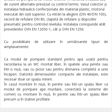
de curent alternativ prevăzut cu control termic. Vasul colector şi
instalaţia hidraulică confecţionate din material plastic, motorul
executat din oţel superior. Cu intrări la alegere (DN 40/DN 100),
racord de refulare DN 80, clapetă de refulare şi dispozitiv
pneumatic pentru controlul nivelului. Instalaţia corespunde atât
prevederilor DIN EN 12050-1, cât şi DIN EN 1256.
Cu posibilitate de utilizare în următoarele tipuri de
amplasamente:
Ca modul de pompare standard pentru apă uzată pentru
racordarea la un WC montat liber, în spatele unui perete sau
într-o nişă, sau cu picior sau pentru drenarea completă a unei
încăperi. Datorită dimensiunilor compacte ale instalaţiei, este
necesar doar un spaţiu minim.
În cazul montării în nişă, în perete sau într-un spaţiu liber ca
modul de pompare ape murdare, conectată la sisteme din
comerţ cu montare în nişă, în perete sau într-un spaţiu liber
precum şi în stative profilate.