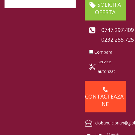
SOLICITA
OFERTA
0747.297.409
0232.255.725
Compara
service
autorizat
CONTACTEAZA-
NE
ciobanu.ciprian@glo
Luni - Vineri: