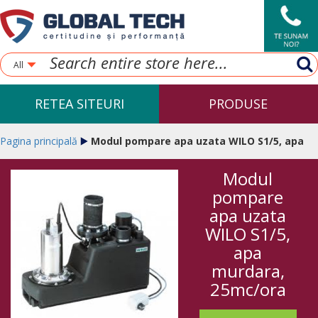
All
RETEA SITEURI
PRODUSE
Pagina principală
Modul pompare apa uzata WILO S1/5, apa
Modul
murdara, 25mc/ora
pompare
apa uzata
WILO S1/5,
apa
murdara,
25mc/ora