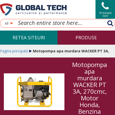
All
RETEA SITEURI
PRODUSE
Pagina principală
Motopompa apa murdara WACKER PT 3A,
Motopompa
270cmc, Motor Honda, Benzina
apa
murdara
WACKER PT
3A, 270cmc,
Motor
Honda,
Benzina