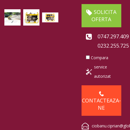
SOLICITA
OFERTA
0747.297.409
0232.255.725
Compara
service
autorizat
CONTACTEAZA-
NE
ciobanu.ciprian@glo