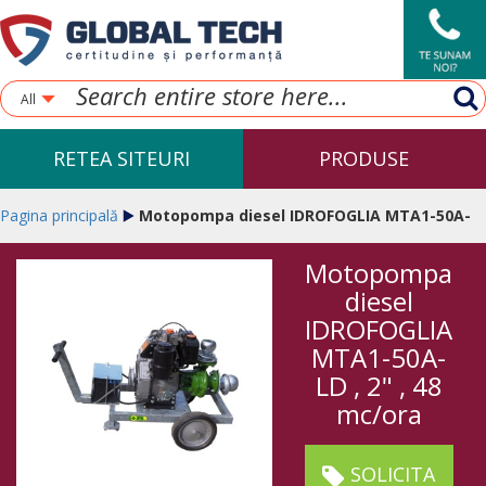
All
RETEA SITEURI
PRODUSE
Pagina principală
Motopompa diesel IDROFOGLIA MTA1-50A-
Motopompa
LD , 2" , 48 mc/ora
diesel
IDROFOGLIA
MTA1-50A-
LD , 2" , 48
mc/ora
SOLICITA