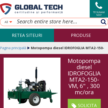
All
RETEA SITEURI
PRODUSE
Pagina principală
Motopompa diesel IDROFOGLIA MTA2-150-
Motopompa
VM, 6" , 300 mc/ora
diesel
IDROFOGLIA
MTA2-150-
VM, 6" , 300
mc/ora
SOLICITA