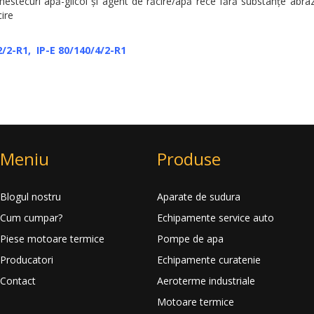
stecuri apă-glicol şi agent de răcire/apă rece fără substanţe abraz
cire
2/2-R1,
IP-E 80/140/4/2-R1
Meniu
Produse
Blogul nostru
Aparate de sudura
Cum cumpar?
Echipamente service auto
Piese motoare termice
Pompe de apa
Producatori
Echipamente curatenie
Contact
Aeroterme industriale
Motoare termice