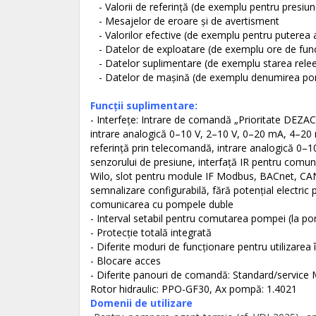
- Valorii de referinţă (de exemplu pentru presiune
- Mesajelor de eroare şi de avertisment
- Valorilor efective (de exemplu pentru puterea a
- Datelor de exploatare (de exemplu ore de fun
- Datelor suplimentare (de exemplu starea rele
- Datelor de maşină (de exemplu denumirea po
Funcţii suplimentare:
- Interfeţe: Intrare de comandă „Prioritate DEZ
intrare analogică 0–10 V, 2–10 V, 0–20 mA, 4–20 
referinţă prin telecomandă, intrare analogică 0–
senzorului de presiune, interfaţă IR pentru comun
Wilo, slot pentru module IF Modbus, BACnet, CAN,
semnalizare configurabilă, fără potenţial electric 
comunicarea cu pompele duble
- Interval setabil pentru comutarea pompei (la p
- Protecţie totală integrată
- Diferite moduri de funcţionare pentru utilizarea în
- Blocare acces
- Diferite panouri de comandă: Standard/service
Rotor hidraulic: PPO-GF30, Ax pompă: 1.4021
Domenii de utilizare