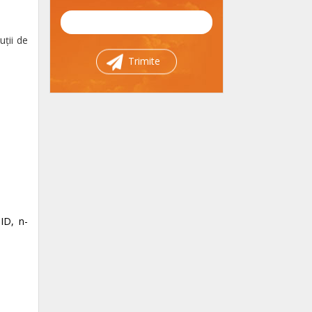
ţii de
Trimite
PID, n-