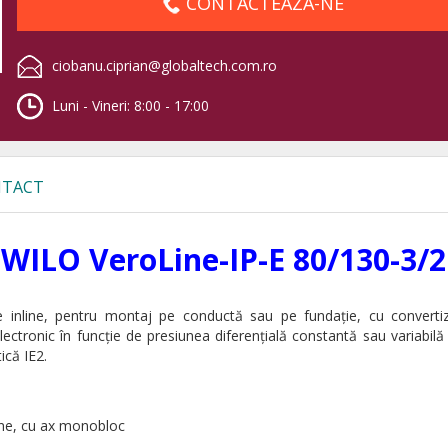
CONTACTEAZA-NE
ciobanu.ciprian@globaltech.com.ro
Luni - Vineri: 8:00 - 17:00
TACT
 WILO VeroLine-IP-E 80/130-3/2
e inline, pentru montaj pe conductă sau pe fundaţie, cu converti
electronic în funcţie de presiunea diferenţială constantă sau variabilă
ică IE2.
ne, cu ax monobloc