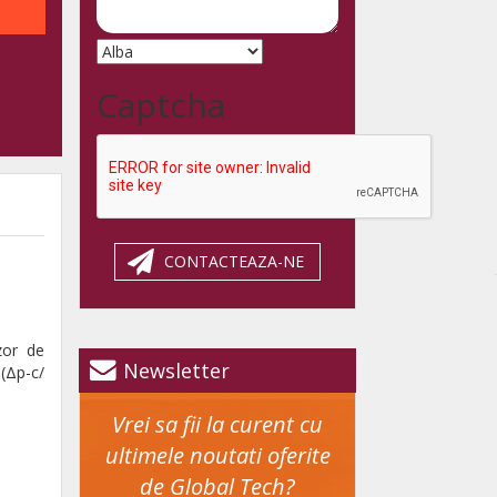
Captcha
CONTACTEAZA-NE
zor de
Newsletter
 (Δp-c/
Vrei sa fii la curent cu
ultimele noutati oferite
de Global Tech?