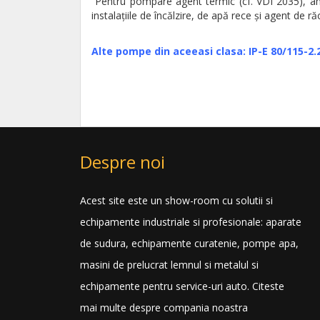
Pentru pompare agent termic (cf. VDI 2035), ame
instalaţiile de încălzire, de apă rece şi agent de ră
Alte pompe din aceeasi clasa:
IP-E 80/115-2.
Despre noi
Acest site este un show-room cu solutii si
echipamente industriale si profesionale: aparate
de sudura, echipamente curatenie, pompe apa,
masini de prelucrat lemnul si metalul si
echipamente pentru service-uri auto.
Citeste
mai multe despre compania noastra