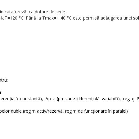
in cataforeză, ca dotare de serie
laT=120 °C. Până la Tmax= +40 °C este permisă adăugarea unei solu
tru:
i
renţială constantă), Δp-v (presiune diferenţială variabilă), reglaj 
elor duble (regim activ/rezervă, regim de funcţionare în paralel)