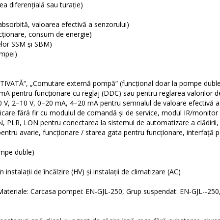
a diferenţială sau turaţie)
bsorbită, valoarea efectivă a senzorului)
cţionare, consum de energie)
elor SSM şi SBM)
mpei)
ACTIVATĂ“, „Comutare externă pompă“ (funcţional doar la pompe duble
mA pentru funcţionare cu reglaj (DDC) sau pentru reglarea valorilor d
10 V, 2–10 V, 0–20 mA, 4–20 mA pentru semnalul de valoare efectivă a
icare fără fir cu modulul de comandă şi de service, modul IR/monitor 
 PLR, LON pentru conectarea la sistemul de automatizare a clădirii,
pentru avarie, funcţionare / starea gata pentru funcţionare, interfaţă 
ompe duble)
 instalaţii de încălzire (HV) şi instalaţii de climatizare (AC)
 Materiale: Carcasa pompei: EN-GJL-250, Grup suspendat: EN-GJL--250