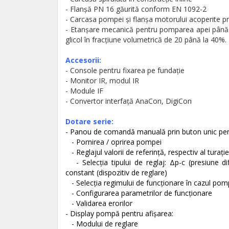
- Flanşă PN 16 găurită conform EN 1092-2
- Carcasa pompei şi flanşa motorului acoperite pr
- Etanşare mecanică pentru pomparea apei până 
glicol în fracţiune volumetrică de 20 până la 40%.
Accesorii:
- Console pentru fixarea pe fundaţie
- Monitor IR, modul IR
- Module IF
- Convertor interfaţă AnaCon, DigiCon
Dotare serie:
- Panou de comandă manuală prin buton unic pen
- Pornirea / oprirea pompei
- Reglajul valorii de referinţă, respectiv al turaţie
- Selecţia tipului de reglaj: Δp-c (presiune dife
constant (dispozitiv de reglare)
- Selecţia regimului de funcţionare în cazul pomp
- Configurarea parametrilor de funcţionare
- Validarea erorilor
- Display pompă pentru afişarea:
- Modului de reglare