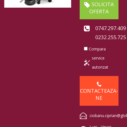
SOLICITA
OFERTA
0747.297.409
0232.255.725
Compara
service
autorizat
CONTACTEAZA-
NE
ciobanu.ciprian@glo
Luni - Vineri: