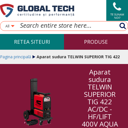
All
RETEA SITEURI
PRODUSE
Pagina principală
Aparat sudura TELWIN SUPERIOR TIG 422
Aparat
AC/DC -HF/LIFT 400V AQUA
sudura
TELWIN
SUPERIOR
TIG 422
AC/DC -
HF/LIFT
400V AQUA