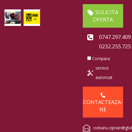
SOLICITA
OFERTA
0747.297.409
0232.255.725
Compara
service
autorizat
CONTACTEAZA-
NE
ciobanu.ciprian@glo