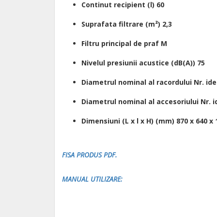
Continut recipient (l) 60
Suprafata filtrare (m²) 2,3
Filtru principal de praf M
Nivelul presiunii acustice (dB(A)) 75
Diametrul nominal al racordului Nr. iden
Diametrul nominal al accesoriului Nr. id
Dimensiuni (L x l x H) (mm) 870 x 640 x 
FIS
A PRODUS PDF.
MANUAL UTILIZARE: