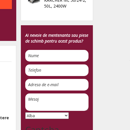
KARCHER IVL 50/24-2,
50L, 2400W
Ai nevoie de mentenanta sau piese
de schimb pentru acest produs?
utere
Captcha