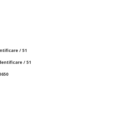
tificare / 51
entificare / 51
1650