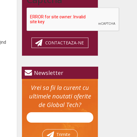
gind
CONTACTEAZA-NE
Newsletter
Vrei sa fii la curent cu
ultimele noutati oferite
de Global Tech?
Trimite