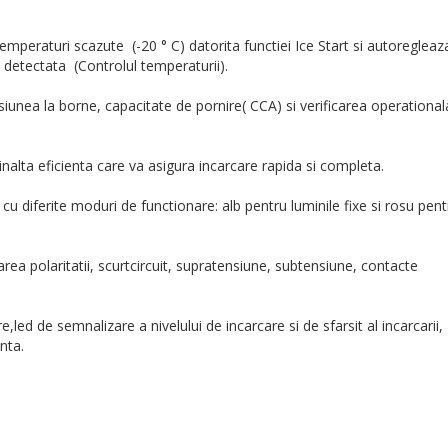
 temperaturi scazute
(-20 ° C) datorita functiei Ice Start si autoregleaz
a detectata
(Controlul temperaturii).
siunea la borne, capacitate de pornire( CCA) si verificarea operational
inalta eficienta care va asigura incarcare rapida si completa.
 cu diferite moduri de functionare: alb pentru luminile fixe si rosu pent
area polaritatii, scurtcircuit, supratensiune, subtensiune, contacte
,led de semnalizare a nivelului de incarcare si de sfarsit al incarcarii,
enta.