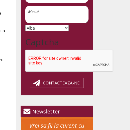
a
a a
Captcha
ru
CONTACTEAZA-NE
Newsletter
Vrei sa fii la curent cu