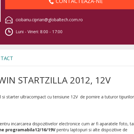
CONTACTEAZA-NE
ciobanu.ciprian@globaltech.com.ro
Luni - Vineri: 8:00 - 17:00
TACT
LWIN STARTZILLA 2012, 12V
il si starter ultracompact cu tensiune
12V de pornire a tuturor tipurilo
ntru incarcarea dispozitivelor electronice cum ar fi aparatele foto, ta
ne programabila12/16/19V
pentru laptopuri si alte dispozitive de