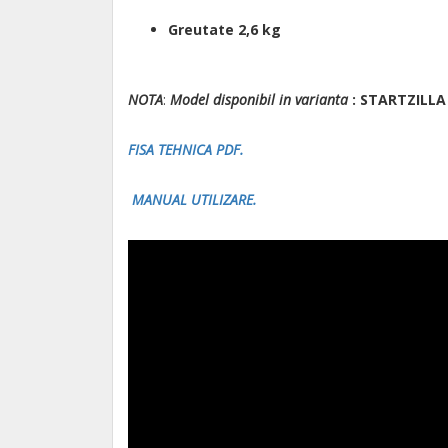
Greutate 2,6 kg
NOTA
:
Model disponibil in varianta
: STARTZILLA 
FISA TEHNICA PDF.
MANUAL UTILIZARE.