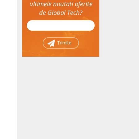
ultimele noutati oferite
de Global Tech?
Trimite