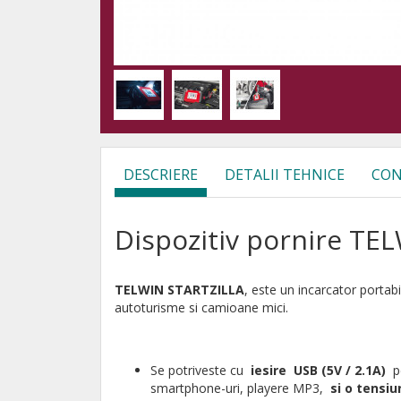
DESCRIERE
DETALII TEHNICE
CON
Dispozitiv pornire TE
TELWIN STARTZILLA
, este un incarcator portab
autoturisme si camioane mici.
Se potriveste cu
iesire
USB (5V / 2.1A)
pe
smartphone-uri, playere MP3,
si o tensiu