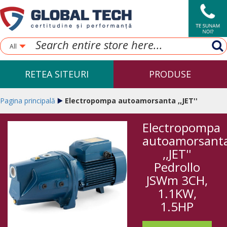
All
RETEA SITEURI
PRODUSE
Pagina principală
Electropompa autoamorsanta ,,JET''
Electropompa
Pedrollo JSWm 3CH, 1.1KW, 1.5HP
autoamorsant
,,JET''
Pedrollo
JSWm 3CH,
1.1KW,
1.5HP