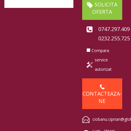
SOLICITA
OFERTA
0747.297.409
0232.255.725
Compara
service
autorizat
CONTACTEAZA-
NE
ciobanu.ciprian@glo
Luni - Vineri: