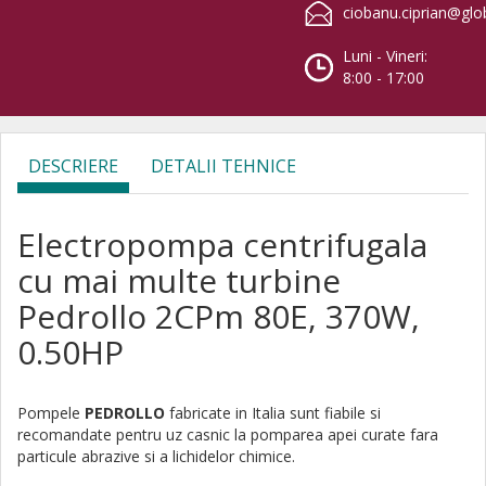
ciobanu.ciprian@glo
Luni - Vineri:
8:00 - 17:00
DESCRIERE
DETALII TEHNICE
Electropompa centrifugala
cu mai multe turbine
Pedrollo 2CPm 80E, 370W,
0.50HP
Pompele
PEDROLLO
fabricate in Italia sunt fiabile si
recomandate pentru uz casnic la pomparea apei curate fara
particule abrazive si a lichidelor chimice.