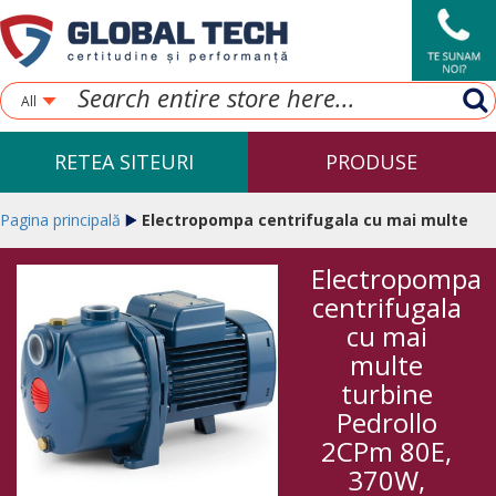
All
RETEA SITEURI
PRODUSE
Pagina principală
Electropompa centrifugala cu mai multe
Electropompa
turbine Pedrollo 2CPm 80E, 370W, 0.50HP
centrifugala
cu mai
multe
turbine
Pedrollo
2CPm 80E,
370W,