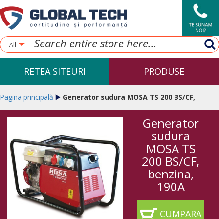
All
RETEA SITEURI
PRODUSE
Pagina principală
Generator sudura MOSA TS 200 BS/CF,
Generator
benzina, 190A
sudura
MOSA TS
200 BS/CF,
benzina,
190A
CUMPARA