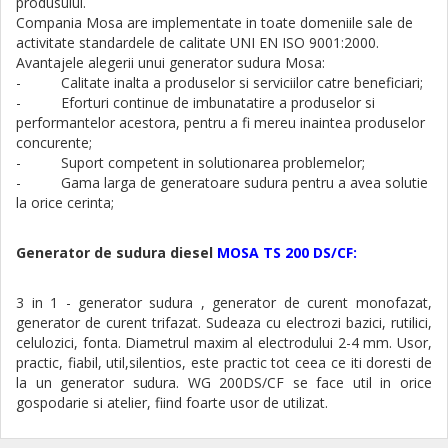
produsului.
Compania Mosa are implementate in toate domeniile sale de
activitate standardele de calitate UNI EN ISO 9001:2000.
Avantajele alegerii unui generator sudura Mosa:
- Calitate inalta a produselor si serviciilor catre beneficiari;
- Eforturi continue de imbunatatire a produselor si
performantelor acestora, pentru a fi mereu inaintea produselor
concurente;
- Suport competent in solutionarea problemelor;
- Gama larga de generatoare sudura pentru a avea solutie
la orice cerinta;
Generator de sudura diesel
MOSA TS 200 DS/CF:
3 in 1 - generator sudura , generator de curent monofazat,
generator de curent trifazat. Sudeaza cu electrozi bazici, rutilici,
celulozici, fonta. Diametrul maxim al electrodului 2-4 mm. Usor,
practic, fiabil, util,silentios, este practic tot ceea ce iti doresti de
la un generator sudura. WG 200DS/CF se face util in orice
gospodarie si atelier, fiind foarte usor de utilizat.