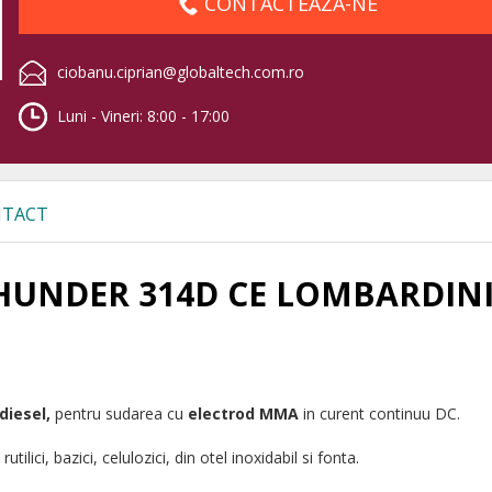
CONTACTEAZA-NE
ciobanu.ciprian@globaltech.com.ro
Luni - Vineri: 8:00 - 17:00
TACT
HUNDER 314D CE LOMBARDINI
diesel,
pentru sudarea cu
electrod MMA
in curent continuu DC.
tilici, bazici, celulozici, din otel inoxidabil si fonta.