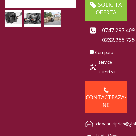
SOLICITA
OFERTA
0747.297.409
0232.255.725
Compara
service
autorizat
CONTACTEAZA-
NE
ciobanu.ciprian@glo
Luni - Vineri: