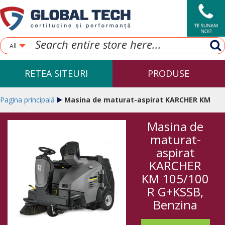
All
RETEA SITEURI
PRODUSE
Pagina principală
Masina de maturat-aspirat KARCHER KM
Masina de
105/100 R G+KSSB, Benzina
maturat-
aspirat
KARCHER
KM 105/100
R G+KSSB,
Benzina