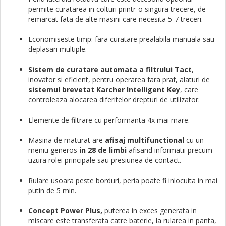
permite curatarea in colturi printr-o singura trecere, de
remarcat fata de alte masini care necesita 5-7 treceri.
Economiseste timp: fara curatare prealabila manuala sau
deplasari multiple.
Sistem de curatare automata a filtrului
Tact
,
inovator si eficient,
pentru operarea fara praf, alaturi de
sistemul brevetat Karcher Intelligent Key
, care
controleaza alocarea diferitelor drepturi de utilizator.
Elemente de filtrare cu performanta 4x mai mare.
Masina de maturat are
afisaj multifunctional
cu un
meniu generos
in 28 de limbi
afisand informatii precum
uzura rolei principale sau presiunea de contact.
Rulare usoara peste borduri, peria poate fi inlocuita in mai
putin de 5 min.
Concept Power Plus,
puterea in exces generata in
miscare este transferata catre baterie, la rularea in panta,