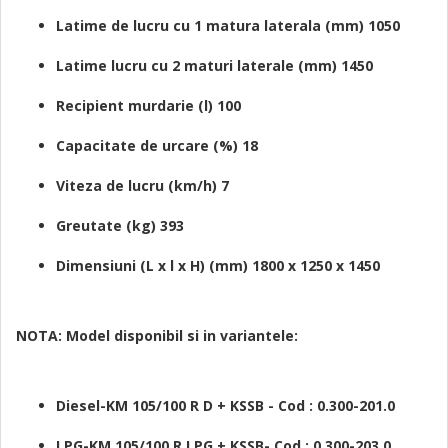
Latime de lucru cu 1 matura laterala (mm) 1050
Latime lucru cu 2 maturi laterale (mm) 1450
Recipient murdarie (l) 100
Capacitate de urcare (%) 18
Viteza de lucru (km/h) 7
Greutate (kg) 393
Dimensiuni (L x l x H) (mm) 1800 x 1250 x 1450
NOTA: Model disponibil si in variantele:
Diesel-KM 105/100 R D + KSSB - Cod :
0.300-201.0
LPG-KM 105/100 R LPG + KSSB- Cod : 0.300-203.0