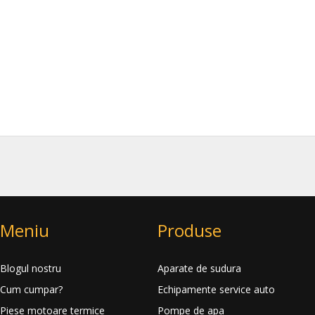
Meniu
Produse
Blogul nostru
Aparate de sudura
Cum cumpar?
Echipamente service auto
Piese motoare termice
Pompe de apa