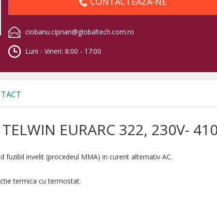
CONTACTEAZA-NE
ciobanu.ciprian@globaltech.com.ro
Luni - Vineri: 8:00 - 17:00
TACT
 TELWIN EURARC 322, 230V- 41
d fuzibil invelit (procedeul MMA) in curent alternativ AC.
ectie termica cu termostat.