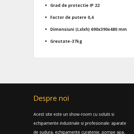
Grad de protectie IP 22
Factor de putere 0,4
Dimensiuni (Lxlxh) 690x390x480 mm
Greutate-37kg
Despre noi
Acest site este un show-room cu solutii si
echipamente industriale si profesionale: aparate
de sudura, echipamente curatenie, pompe apa,