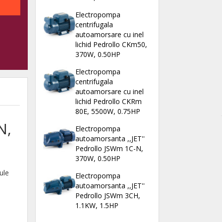
Electropompa
centrifugala
autoamorsare cu inel
lichid Pedrollo CKm50,
370W, 0.50HP
Electropompa
centrifugala
autoamorsare cu inel
lichid Pedrollo CKRm
80E, 5500W, 0.75HP
N,
Electropompa
autoamorsanta ,,JET''
Pedrollo JSWm 1C-N,
370W, 0.50HP
ule
Electropompa
autoamorsanta ,,JET''
Pedrollo JSWm 3CH,
1.1KW, 1.5HP