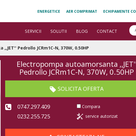
ENERGETICE
AER COMPRIMAT
ECHIPAMENTE CO
SERVICII
SOLUTII
BLOG
CONTACT
,,JET'' Pedrollo JCRm1C-N, 370W, 0.50HP
Electropompa autoamorsanta ,,JET'
Pedrollo JCRm1C-N, 370W, 0.50HP
SOLICITA OFERTA
0747.297.409
Compara
0232.255.725
service autorizat