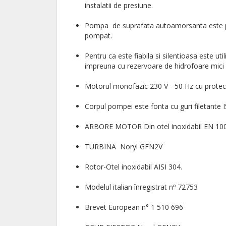
instalatii de presiune.
Pompa de suprafata autoamorsanta este proi
pompat.
Pentru ca este fiabila si silentioasa este uti
impreuna cu rezervoare de hidrofoare mici sa
Motorul monofazic 230 V - 50 Hz cu protect
Corpul pompei este fonta cu guri filetante 
ARBORE MOTOR Din otel inoxidabil EN 100
TURBINA Noryl GFN2V
Rotor-Otel inoxidabil AISI 304.
Modelul italian înregistrat nº 72753
Brevet European n° 1 510 696