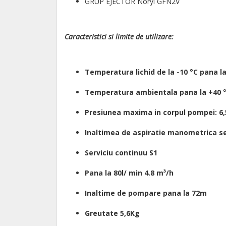
GRUP EJECTOR Noryl GFN2V
Caracteristici si limite de utilizare:
Temperatura lichid de la -10 °C pana la
Temperatura ambientala pana la +40 
Presiunea maxima in corpul pompei: 6,
Inaltimea de aspiratie manometrica se
Serviciu continuu S1
Pana la 80l/ min 4.8
m³/h
Inaltime de pompare pana la 72m
Greutate 5,6Kg