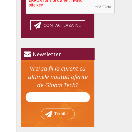
CONTACTEAZA-NE
Newsletter
Vrei sa fii la curent cu
ultimele noutati oferite
de Global Tech?
Trimite