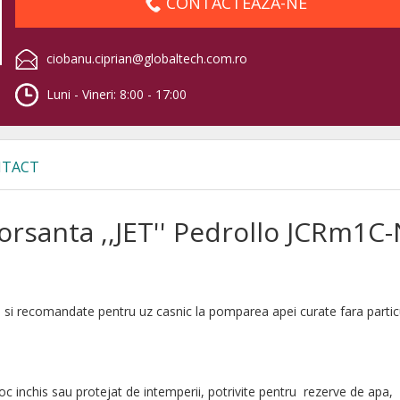
CONTACTEAZA-NE
ciobanu.ciprian@globaltech.com.ro
Luni - Vineri: 8:00 - 17:00
TACT
santa ,,JET'' Pedrollo JCRm1C-
ile si recomandate pentru uz casnic la pomparea apei curate fara partic
oc inchis sau protejat de intemperii, potrivite pentru rezerve de apa,