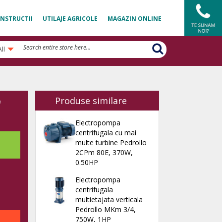
NSTRUCTII
UTILAJE AGRICOLE
MAGAZIN ONLINE
All
Produse similare
'
Electropompa
centrifugala cu mai
multe turbine Pedrollo
2CPm 80E, 370W,
0.50HP
Electropompa
centrifugala
multietajata verticala
Pedrollo MKm 3/4,
750W, 1HP