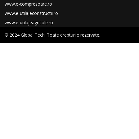
www.e-compresoare.ro
www.e-utilajeconstructii.ro
www.e-utilajeagricole.ro
© 2024 Global Tech. Toate drepturile rezervate.