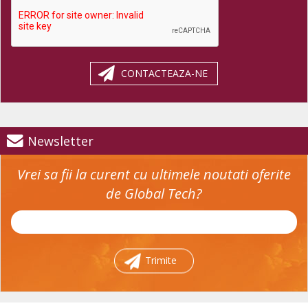
CONTACTEAZA-NE
Newsletter
Vrei sa fii la curent cu ultimele noutati oferite
de Global Tech?
Trimite