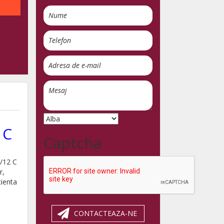
 C
Captcha
5/12 C
r,
cienta
CONTACTEAZA-NE