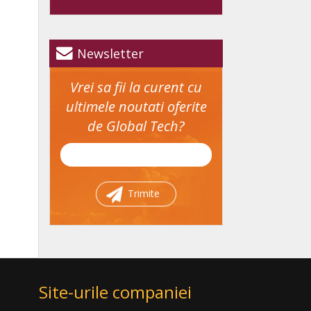
Newsletter
Vrei sa fii la curent cu
ultimele noutati oferite
de Global Tech?
Trimite
Site-urile companiei