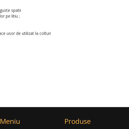
nguste spatii
 pe litiu ;
e usor de utilizat la colturi
Meniu
Produse