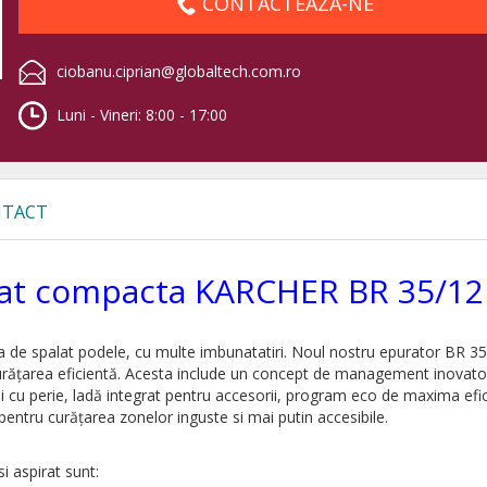
CONTACTEAZA-NE
ciobanu.ciprian@globaltech.com.ro
Luni - Vineri: 8:00 - 17:00
TACT
rat compacta KARCHER BR 35/12
ta de spalat podele, cu multe imbunatatiri. Noul nostru epurator BR 3
curățarea eficientă. Acesta include un concept de management inovato
ui cu perie, ladă integrat pentru accesorii, program eco de maxima efi
 pentru curățarea zonelor inguste si mai putin accesibile.
i aspirat sunt: