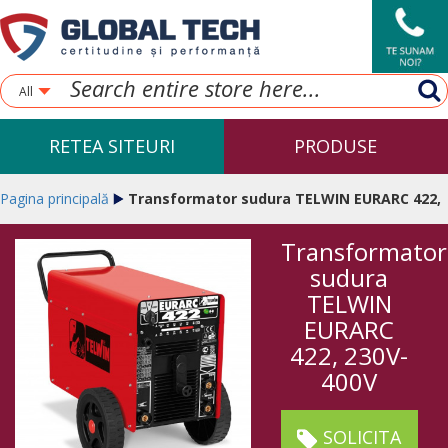
All
RETEA SITEURI
PRODUSE
Pagina principală
Transformator sudura TELWIN EURARC 422,
Transformator
230V-400V
sudura
TELWIN
EURARC
422, 230V-
400V
SOLICITA