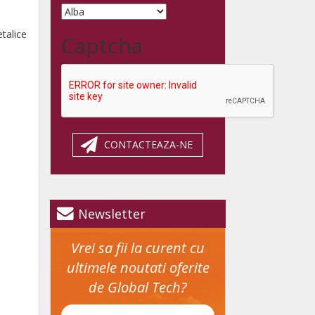
etalice
Captcha
CONTACTEAZA-NE
Newsletter
Vrei sa fii la curent cu
ultimele noutati oferite
de Global Tech?