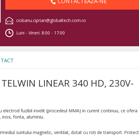
CONTACTEAZA-NE
ciobanu.ciprian@globaltech.com.ro
Luni - Vineri: 8:00 - 17:00
TACT
 TELWIN LINEAR 340 HD, 230V-
cu electrod fuzibil invelit (procedeul MMA) in curent continuu, ce ofera
, inox, fonta, aluminiu.
rmediul suntului magnetic, ventilat, dotat cu roti de transport. Protect