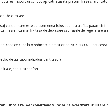
 la puterea motorului conduc aplicatii atasate precum freze si aruncat
cini de curatare.
fisaj central, care este de asemenea folosit pentru a afisa parametrii
tul masinii, cum ar fi viteza de deplasare sau fazele de regenerare al
izator, ceea ce duce la o reducere a emisiilor de NOX si CO2. Reducerea
reglat de utilizator individual pentru sofer.
ilitate, spatiu si confort.
tabil.
Incalzire.
Aer conditionat
Girofar de avertizare.
Utilizare 