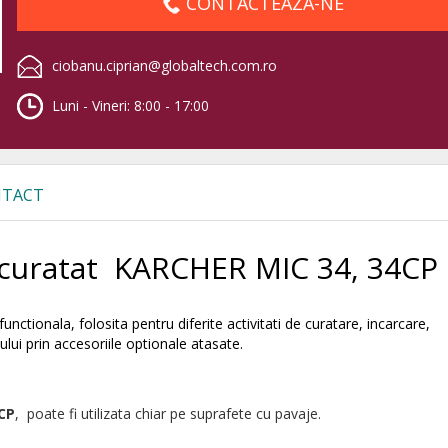
CONTACTEAZA-NE
ciobanu.ciprian@globaltech.com.ro
Luni - Vineri: 8:00 - 17:00
TACT
 curatat KARCHER MIC 34, 34CP
ctionala, folosita pentru diferite activitati de curatare, incarcare,
lui prin accesoriile optionale atasate.
 CP
, poate fi utilizata chiar pe suprafete cu pavaje.