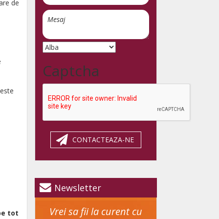
oare de
e
Captcha
 este
CONTACTEAZA-NE
Newsletter
Vrei sa fii la curent cu
pe tot